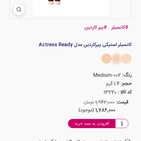
#
کانسیلر
#
پیر کاردین
کانسیلر استیکی پیرکاردین مدل Actress Ready
رنگ:
Medium-002
حجم:
1.4 گرم
کد کالا :
13220
قیمت:
1,942,000
تومان
1,786,000
(موجود)
افزودن به سبد خرید