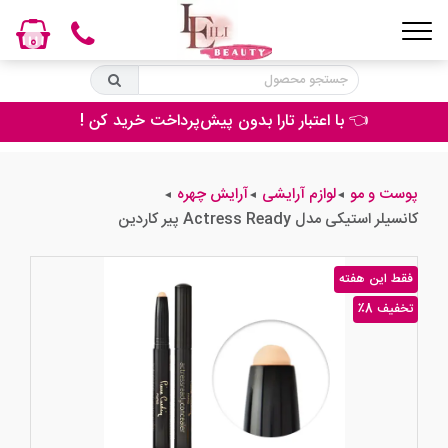
0
👈 با اعتبار تارا بدون پیش‌پرداخت خرید کن !
پوست و مو
لوازم آرایشی
آرایش چهره
◄
◄
◄
کانسیلر استیکی مدل Actress Ready پیر کاردین
فقط این هفته
٪8 تخفیف