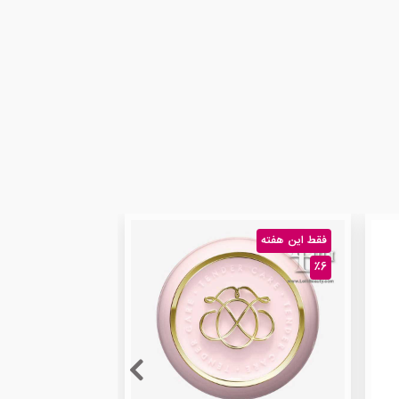
فقط این هفته
٪6