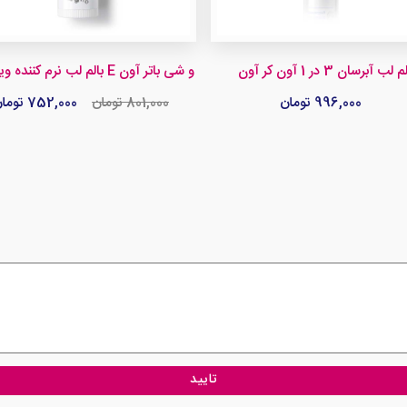
 لب آبرسان 3 در 1 آون کر آون
بالم لب نرم کننده ویتامین E و شی باتر آون
996,000 تومان
801,000 تومان
752,000 تومان
تایید