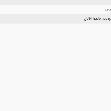
گلیس
یت, خانمها, آقایان