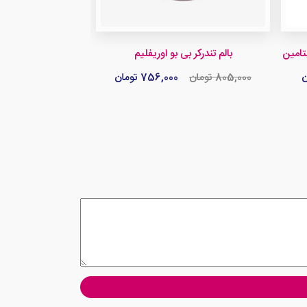
بالم تندرکر بی بو اوریفلیم
805,000 تومان
756,000 تومان