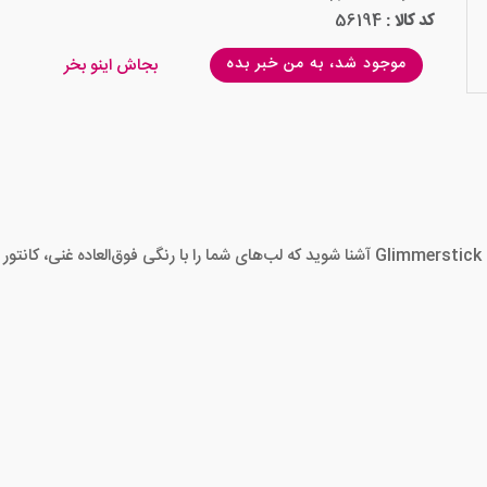
کد کالا :
56194
موجود شد، به من خبر بده
بجاش اینو بخر
د.