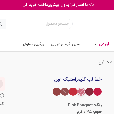
👈 با اعتبار تارا بدون پیش‌پرداخت خرید کن !
آرایشی
عسل و گیاهان دارویی
پیگیری سفارش
ستیک آون
خط لب گلیمراستیک آون
رنگ:
Pink Bouquet
حجم:
0.35 گرم