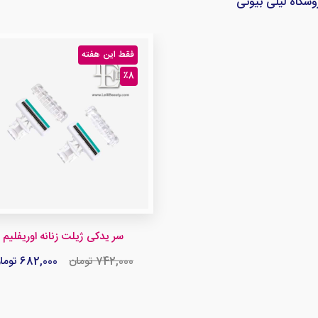
وشگاه لیلی بیوتی
فقط این هفته
٪8
سر یدکی ژیلت زنانه اوریفلیم
742,000 تومان
682,000 تومان