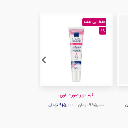
فقط این هفته
٪8
کرم موبر صورت آون
995,000 تومان
915,000 تومان