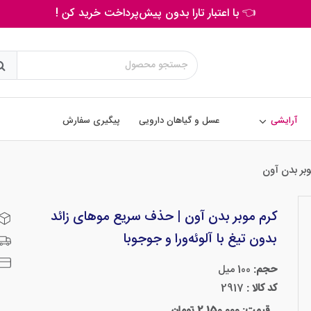
👈 با اعتبار تارا بدون پیش‌پرداخت خرید کن !
آرایشی
عسل و گیاهان دارویی
پیگیری سفارش
وبر بدن آون
کرم موبر بدن آون | حذف سریع موهای زائد
بدون تیغ با آلوئه‌ورا و جوجوبا
حجم:
100 میل
کد کالا :
2917
قیمت: 2,150,000 تومان