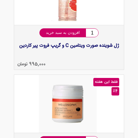
افزودن به سبد خرید
ژل شوینده صورت ویتامین C و گریپ فروت پیر کاردین
995,000 تومان
فقط این هفته
٪4