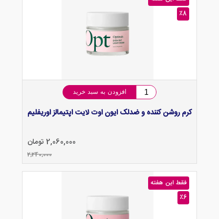
٪8
افزودن به سبد خرید
کرم روشن کننده و ضدلک ایون اوت لایت اپتیمالز اوریفلیم
2,060,000 تومان
2,240,000
فقط این هفته
٪6