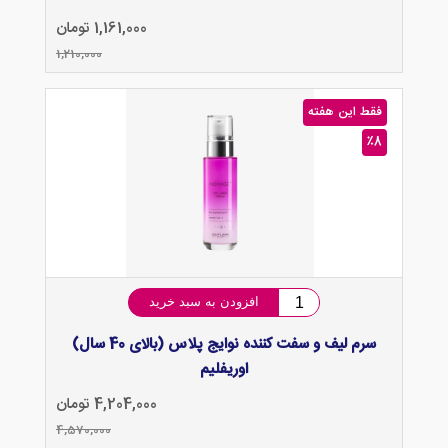
1,161,000 تومان
1,210,000
فقط این هفته
٪8
افزودن به سبد خرید
سرم لیف و سفت کننده نوایج پلاس (بالای 40 سال)
اوریفلیم
4,204,000 تومان
4,570,000