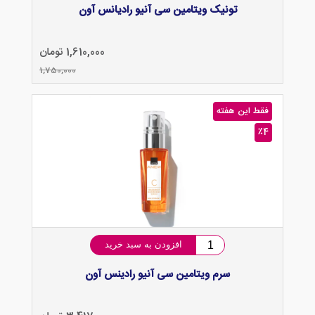
تونیک ویتامین سی آنیو رادیانس آون
1,610,000 تومان
1,750,000
فقط این هفته
٪4
افزودن به سبد خرید
سرم ویتامین سی آنیو رادینس آون