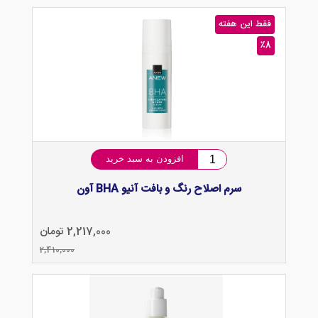
فقط این هفته
٪8
افزودن به سبد خرید
سرم اصلاح رنگ و بافت آنیو BHA آون
2,217,000 تومان
2,410,000