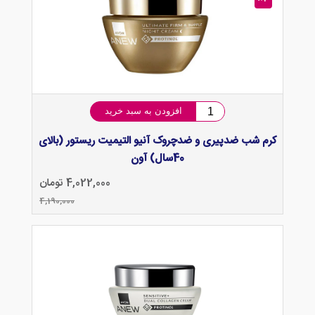
افزودن به سبد خرید
کرم شب ضدپیری و ضدچروک آنیو التیمیت ریستور (بالای
40سال) آون
4,022,000 تومان
4,190,000