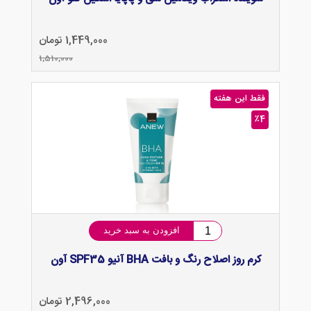
1,449,000 تومان
1,510,000
فقط این هفته
٪4
افزودن به سبد خرید
کرم روز اصلاح رنگ و بافت BHA آنیو SPF35 آون
2,496,000 تومان