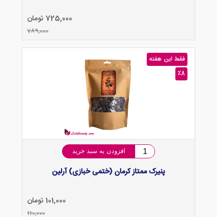
725,000 تومان
789,000
فقط این هفته
٪8
افزودن به سبد خرید
پنیرک ممتاز کرمان (ختمی خبازی) آرلین
101,000 تومان
110,000