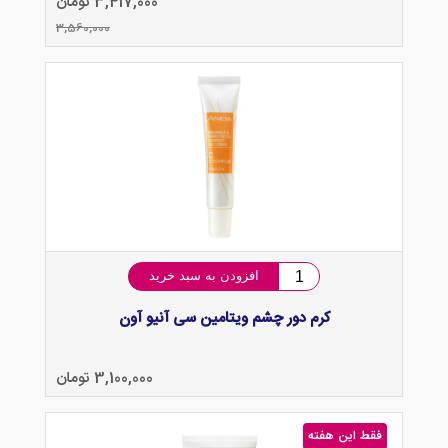
3,417,000 تومان
3,560,000
افزودن به سبد خرید
کرم دور چشم ویتامین سی آنیو آون
3,100,000 تومان
فقط این هفته