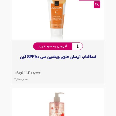
٪8
افزودن به سبد خرید
ضدآفتاب آبرسان حاوی ویتامین سی SPF50 آون
2,300,000 تومان
2,500,000