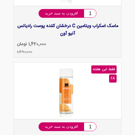
افزودن به سبد خرید
ماسک اسکراب ویتامین C درخشان کننده پوست رادیانس
آنیو آون
1,420,000 تومان
1,480,000
فقط این هفته
٪8
افزودن به سبد خرید