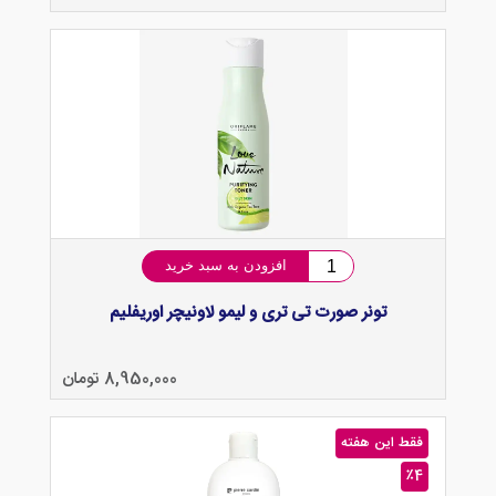
افزودن به سبد خرید
تونر صورت تی تری و لیمو لاونیچر اوریفلیم
8,950,000 تومان
فقط این هفته
٪4