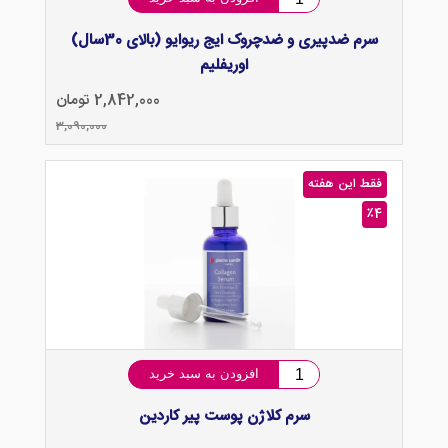
سرم ضدپیری و ضدچروک ایج ریوایو (بالای 30سال)
اوریفلیم
2,842,000 تومان
3,090,000
فقط این هفته
٪4
افزودن به سبد خرید
سرم کلاژن پوست پیر کاردین