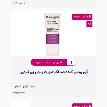
2,600,000
فقط این هفته
٪8
افزودن به سبد خرید
کرم روشن کننده ضد لک صورت و بدن پیر کاردین
786,000 تومان
855,000
فقط این هفته