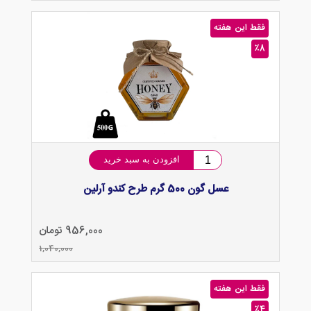
فقط این هفته
٪8
افزودن به سبد خرید
عسل گون 500 گرم طرح کندو آرلین
956,000 تومان
1,040,000
فقط این هفته
٪4