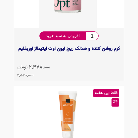
افزودن به سبد خرید
کرم روشن کننده و ضدلک ریچ ایون اوت اپتیمالز اوریفلیم
2,378,000 تومان
2,530,000
فقط این هفته
٪4