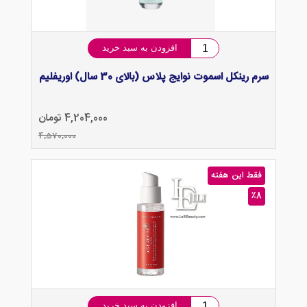
افزودن به سبد خرید
سرم رینکل اسموت نوایج پلاس (بالای 30 سال) اوریفلیم
4,204,000 تومان
4,570,000
فقط این هفته
٪8
افزودن به سبد خرید