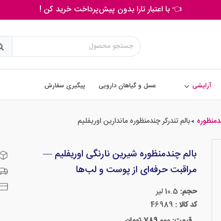
👈 با اعتبار تارا بدون پیش‌پرداخت خرید کن !
آرایشی
عسل و گیاهان دارویی
پیگیری سفارش
دمنظوره
بالم تندرکر چندمنظوره ماندارین اوریفلیم
◄
بالم چندمنظوره شیرین نارنگی اوریفلیم —
مراقبت حرفه‌ای از پوست و لب‌ها
حجم:
10.5 لیر
کد کالا :
46989
قیمت: 789,000 تومان