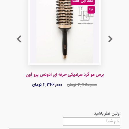
فقط این هفته
٪8
برس مو گرد سرامیکی حرفه ای ادونس پرو آون
2,550,000 تومان
2,346,000 تومان
اولین نظر باشید