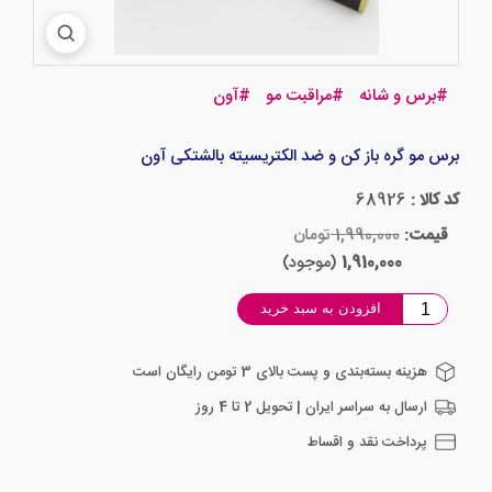
#
برس و شانه
#
مراقبت مو
#
آون
برس مو گره باز کن و ضد الکتریسیته بالشتکی آون
کد کالا :
68926
قیمت:
1,990,000
تومان
1,910,000
(موجود)
افزودن به سبد خرید
هزینه بسته‌بندی و پست بالای 3 تومن رایگان است
ارسال به سراسر ایران | تحویل 2 تا 4 روز
پرداخت نقد و اقساط