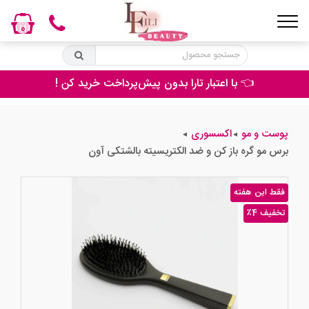
0
👈 با اعتبار تارا بدون پیش‌پرداخت خرید کن !
پوست و مو
اکسسوری
◄
◄
برس مو گره باز کن و ضد الکتریسیته بالشتکی آون
فقط این هفته
٪4 تخفیف