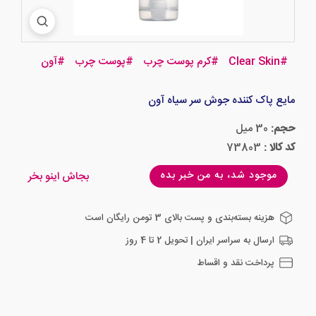
#
Clear Skin
#
کرم پوست چرب
#
پوست چرب
#
آون
مایع پاک کننده جوش سر سیاه آون
حجم:
30 میل
کد کالا :
73803
موجود شد، به من خبر بده
بجاش اینو بخر
هزینه بسته‌بندی و پست بالای 3 تومن رایگان است
ارسال به سراسر ایران | تحویل 2 تا 4 روز
پرداخت نقد و اقساط