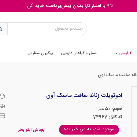
👈 با اعتبار تارا بدون پیش‌پرداخت خرید کن !
آرایشی
عسل و گیاهان دارویی
پیگیری سفارش
نانه سافت ماسک آون
ادوتویلت زنانه سافت ماسک آون
حجم:
50 میل
کد کالا :
74967
موجود شد، به من خبر بده
بجاش اینو بخر