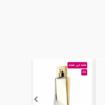
فقط این هفته
٪8