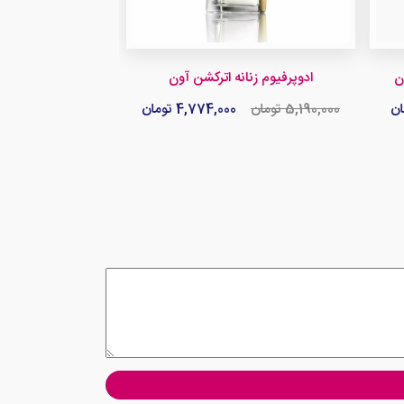
ن
ادوپرفیوم زنانه اترکشن آون
5,190,000 تومان
4,774,000 تومان