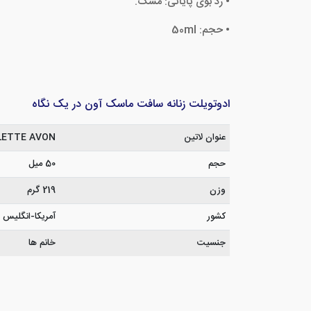
• رد بوی پایانی: مشک.
• حجم: 50ml
ادوتویلت زنانه سافت ماسک آون در یک نگاه
عنوان لاتین
LETTE AVON
حجم
50 میل
وزن
219 گرم
کشور
آمریکا-انگلیس
جنسیت
خانم ها