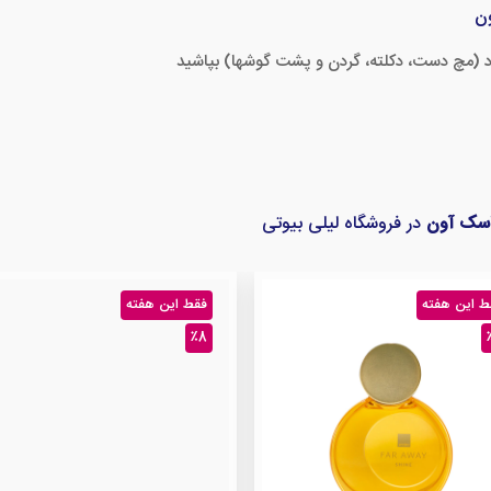
ون
خود (مچ دست، دکلته، گردن و پشت گوشها) بپاشید
اسک آون
در فروشگاه لیلی بیوتی
ط این هفته
فقط این هفته
٪8