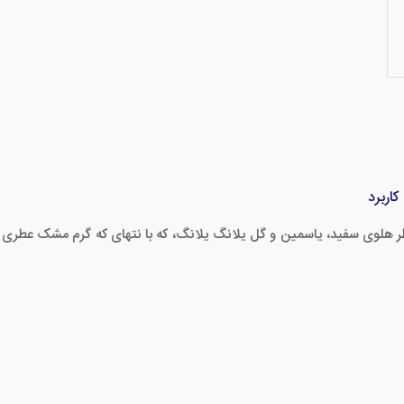
اربرد
 عطر هلوی سفید، یاسمین و گل یلانگ یلانگ، که با نتهای که گرم مشک عطر