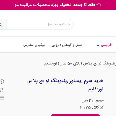
👈 فقط تا جمعه، تخفیف ویژه محصولات مراقبت مو
آرایشی
عسل و گیاهان دارویی
پیگیری سفارش
نگ نوایج پلاس (بالای 50 سال) اوریفلیم
خرید سرم ریستور رینیوینگ نوایج پلاس
اوریفلیم
حجم:
30 میل
کد کالا :
41075