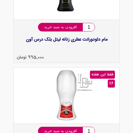
افزودن به سبد خرید
مام دئودورانت عطری زنانه لیتل بلک درس آون
995,000 تومان
فقط این هفته
٪6
افزودن به سبد خرید