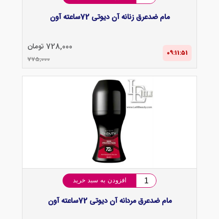
مام ضدعرق زنانه آن دیوتی 72ساعته آون
728,000 تومان
09:11‌:‌51
775,000
افزودن به سبد خرید
مام ضدعرق مردانه آن دیوتی 72ساعته آون