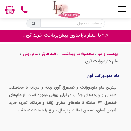
0
👈 با اعتبار تارا بدون پیش‌پرداخت خرید کن !
پوست و مو
محصولات بهداشتی
ضد عرق
مام رولی
◄
◄
◄
◄
مام دئودورانت آون
مام دئودورانت آون
بهترین
مام دئودورانت و ضدعرق آون
زنانه و مردانه با محافظت
طولانی و رایحه‌های جذاب در
لیلی بیوتی
موجود است. از
مام‌های
ضدعرق 72 ساعته
تا
مام‌های عطری زنانه و مردانه
، تجربه خرید
آنلاین آسان، تضمین اصالت و ارسال سریع را با ما داشته باشید.