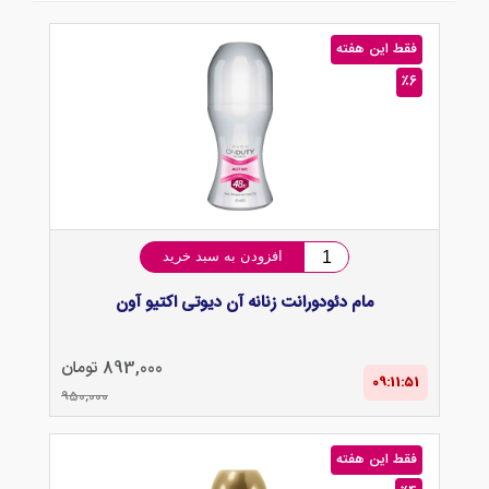
فقط این هفته
٪6
افزودن به سبد خرید
مام دئودورانت زنانه آن دیوتی اکتیو آون
893,000 تومان
09:11‌:‌51
950,000
فقط این هفته