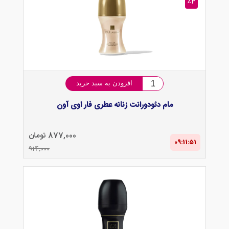
٪4
افزودن به سبد خرید
مام دئودورانت زنانه عطری فار اوی آون
877,000 تومان
09:11‌:‌51
914,000