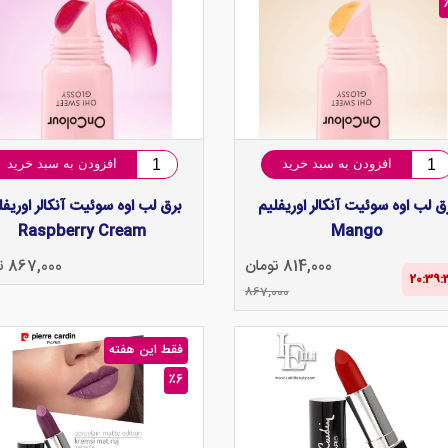
افزودن به سبد خرید
افزودن به سبد خرید
ق لب اوه سوئیت آنکالر اوریفلیم
برق لب اوه سوئیت آنکالر اوریفل
Raspberry Cream
Mango
814,000 تومان
867,000 تومان
20:39‌:
867,000
فقط این هفته
٪6