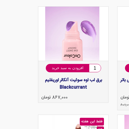
افزودن به سبد خرید
یتامین E و شی باتر
برق لب اوه سوئیت آنکالر اوریفلیم
Blackcurrant
867,000 تومان
801,0
فقط این هفته