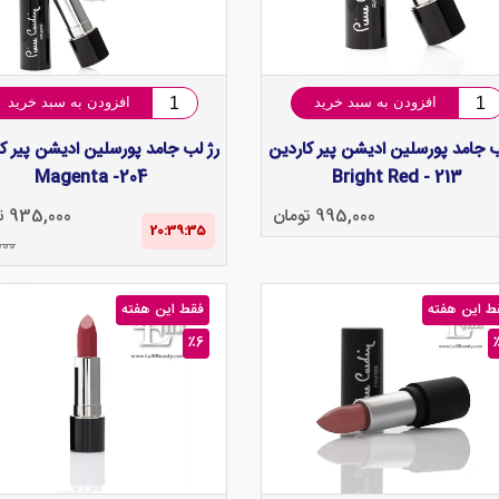
افزودن به سبد خرید
افزودن به سبد خرید
ب جامد پورسلین ادیشن پیر کاردین
رژ لب جامد پورسلین ادیشن پیر ک
Magenta -204
Bright Red - 213
995,000 تومان
935,000 تومان
20:39‌:‌34
000
ط این هفته
فقط این هفته
٪6