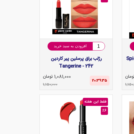
افزودن به سبد خرید
لین پیر کاردین Spice
رژلب براق پرسلین پیر کاردین
Tangerine - 242
1,081,000 تومان
20:39‌:‌34
1,150,000
1,150
فقط این هفته
٪6