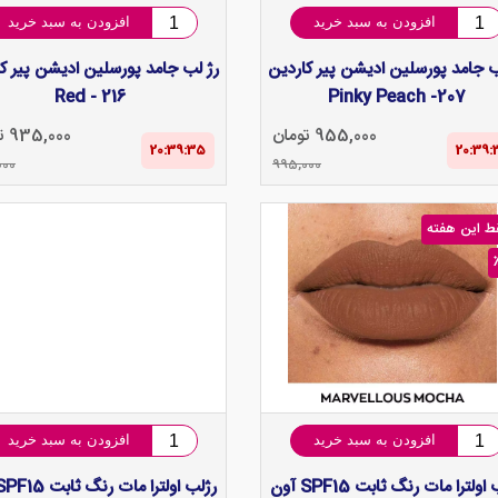
افزودن به سبد خرید
افزودن به سبد خرید
ب جامد پورسلین ادیشن پیر کاردین
رژ لب جامد پورسلین ادیشن پیر ک
Red - 216
Pinky Peach -207
955,000 تومان
935,000 تومان
20:39‌:‌34
20:39‌:
000
995,000
ط این هفته
افزودن به سبد خرید
افزودن به سبد خرید
رژلب اولترا مات رنگ ثابت SPF15 آون