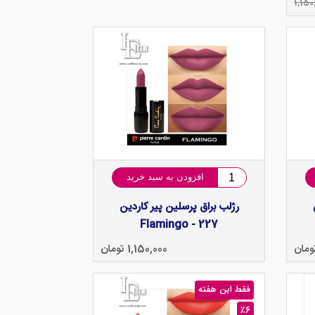
1,150
افزودن به سبد خرید
رژلب براق پرسلین پیر کاردین
Flamingo - 227
1,150,000 تومان
فقط این هفته
٪6