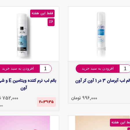
فقط این هفته
٪6
افزودن به سبد خرید
افزودن به سبد خرید
م لب آبرسان 3 در 1 آون کر آون
بالم لب نرم کننده و
آون
996,000 تومان
752,000 تومان
20:39‌:‌34
00
ط این هفته