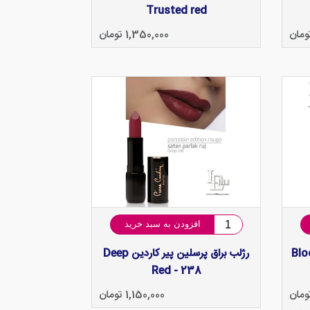
Trusted red
1,350,000 تومان
افزودن به سبد خرید
لین پیر کاردین Blood
رژلب براق پرسلین پیر کاردین Deep
Red - 238
1,150,000 تومان