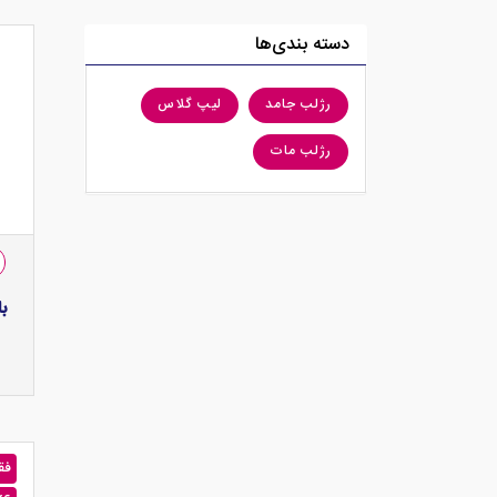
دسته بندی‌ها
رژلب جامد
لیپ گلاس
رژلب مات
بال
فق