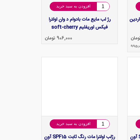
افزودن به سبد خرید
اردین
رژ لب مایع مات بادوام د وان اولترا
فیکس اوریفلیم soft-cherry
906,000 تومان
995,
افزودن به سبد خرید
رژلب اولترا مات رنگ ثابت SPF15 آون
رژلب اولترا مات رنگ ثابت SPF15 آون