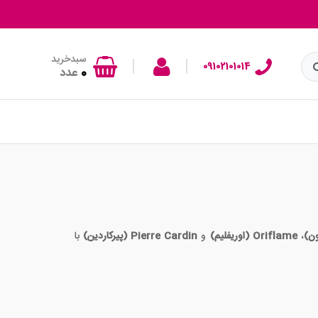
سبدخرید
|
|
09102101014
0
عدد
،
Oriflame (اوریفلیم)
و
Pierre Cardin (پیرکاردین)
با