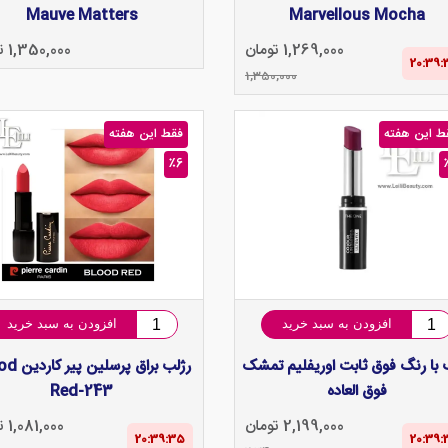
Mauve Matters
Marvellous Mocha
1,269,000 تومان
1,350,000 تومان
20:39‌:
1,350,000
ط این هفته
فقط این هفته
٪6
افزودن به سبد خرید
افزودن به سبد خرید
 با رنگ فوق ثابت اوریفلیم تمشک
رژلب براق پرس
فوق العاده
Red-243
2,199,000 تومان
1,081,000 تومان
20:39‌:‌34
20:39‌: