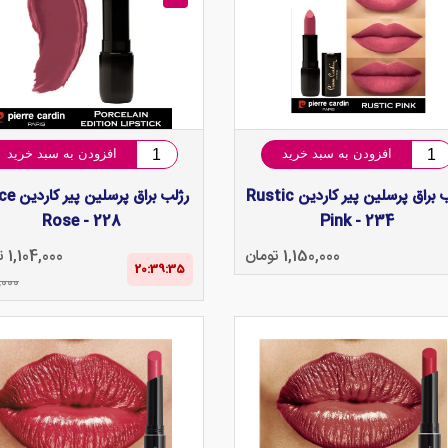
افزودن به سبد خرید
افزودن به سبد خرید
رژلب براق پرسلین پیر کاردین Rustic
رژلب براق پرس
Rose - 228
Pink - 234
1,150,000 تومان
1,104,000 تومان
20:39‌:‌34
,000