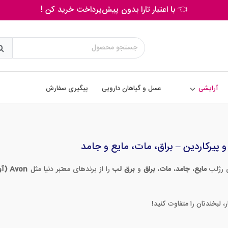
👈 با اعتبار تارا بدون پیش‌پرداخت خرید کن !
آرایشی
عسل و گیاهان دارویی
پیگیری سفارش
و پیرکاردین – براق، مات، مایع و جامد
ی رژلب
مایع
،
جامد
،
مات
،
براق
و
برق لب
را از برندهای معتبر دنیا مثل
Avon (آون)
، لبخندتان را متفاوت کنید!