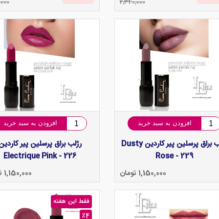
,000
2,340,000
افزودن به سبد خرید
افزودن به سبد خرید
رژلب براق پرسلین پیر کاردین Dusty
رژلب براق پرسلین پیر کاردین
Electrique Pink - 226
Rose - 229
1,150,000 تومان
1,150,000 تومان
فقط این هفته
٪4