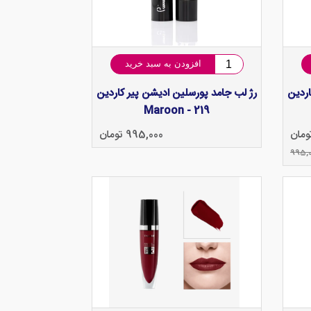
افزودن به سبد خرید
اردین
رژ لب جامد پورسلین ادیشن پیر کاردین
Maroon - 219
995,000 تومان
995,