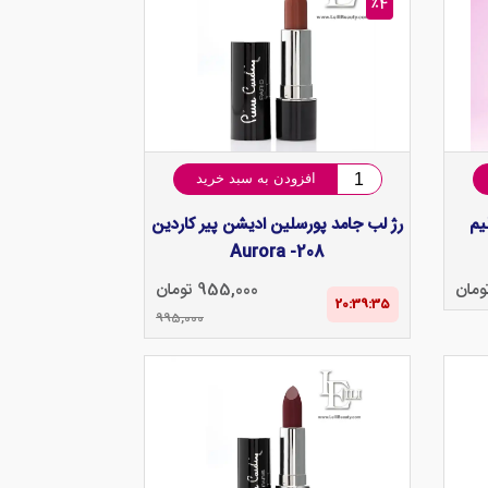
٪4
افزودن به سبد خرید
یم
رژ لب جامد پورسلین ادیشن پیر کاردین
Aurora -208
955,000 تومان
20:39‌:‌34
995,000