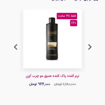
فقط 48 ساعت
٪20
نرم کننده پاک کننده عمیق مو چرب آون
1,180,000 تومان
944,000 تومان