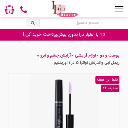
0
👈 با اعتبار تارا بدون پیش‌پرداخت خرید کن !
پوست و مو
لوازم آرایشی
آرایش چشم و ابرو
◄
◄
◄
ریمل ابی واندرلش اولترا 5 در 1 اوریفلیم
فقط این هفته
٪6 تخفیف