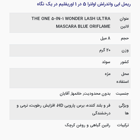
ریمل ابی واندرلش اولترا 5 در 1 اوریفلیم در یک نگاه
عنوان
THE ONE 5-IN-1 WONDER LASH ULTRA
لاتین
MASCARA BLUE ORIFLAME
حجم
8 میل
وزن
20 گرم
کشور
سوئد
محل
مژه
استفاده
جنسیت
بدون محدودیت, خانمها, آقایان
ویژگی
فر و بلند کننده، برس پارویی HD، افزایش رطوبت، نرمی و
ها
درخشندگی
ترکیبات
راتین گیاهی و روغن کرچک