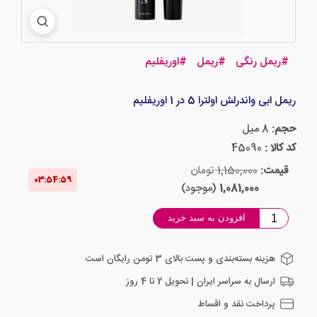
#
ریمل رنگی
#
ریمل
#
اوریفلیم
ریمل ابی واندرلش اولترا 5 در 1 اوریفلیم
حجم:
8 میل
کد کالا :
45090
قیمت:
1,150,000
تومان
03:54‌:‌59
1,081,000
(موجود)
افزودن به سبد خرید
هزینه بسته‌بندی و پست بالای 3 تومن رایگان است
ارسال به سراسر ایران | تحویل 2 تا 4 روز
پرداخت نقد و اقساط