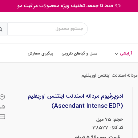
👈 فقط تا جمعه، تخفیف ویژه محصولات مراقبت مو
آرایشی
عسل و گیاهان دارویی
پیگیری سفارش
مردانه اسندنت اینتنس اوریفلیم
ادوپرفیوم مردانه اسندنت اینتنس اوریفلیم
(Ascendant Intense EDP)
حجم:
75 میل
کد کالا :
38527
قیمت: 5,960,000 تومان