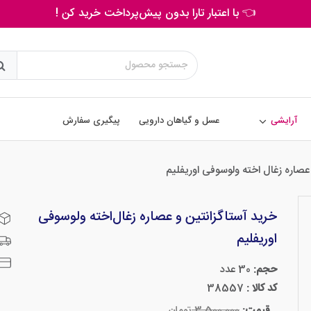
👈 با اعتبار تارا بدون پیش‌پرداخت خرید کن !
آرایشی
عسل و گیاهان دارویی
پیگیری سفارش
عصاره زغال اخته ولوسوفی اوریفلیم
خرید آستاگزانتین و عصاره زغال‌اخته ولوسوفی
اوریفلیم
حجم:
30 عدد
کد کالا :
38557
قیمت:
3,500,000
تومان