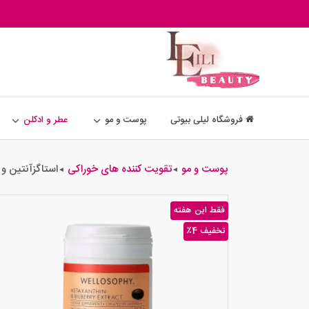
فروشگاه لیلی بیوتی
پوست و مو
عطر و ادکلن
پوست و مو
تقویت کننده های خوراکی
استاگزآنتین و 
◄
◄
فقط این هفته
٪4 تخفیف