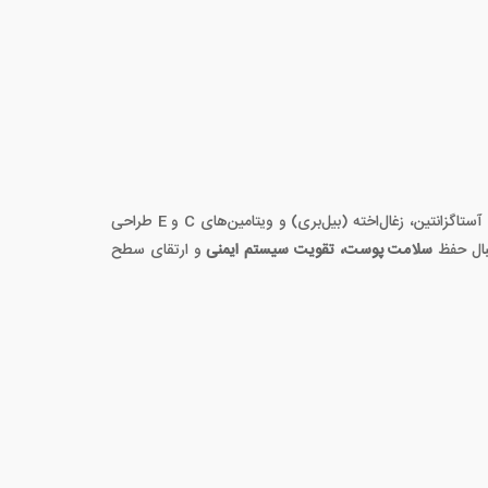
از جمله آستاگزانتین، زغال‌اخته (بیل‌بری) و ویتامین‌های C و E طراحی
بال حفظ
سلامت پوست، تقویت سیستم ایمنی
و ارتقای سطح