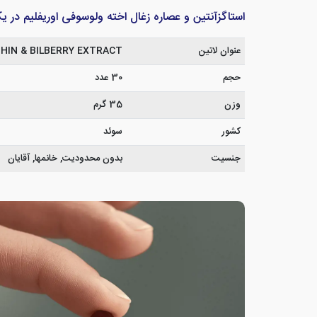
استاگزآنتین و عصاره زغال اخته ولوسوفی اوریفلیم در ی
عنوان لاتین
IN & BILBERRY EXTRACT
حجم
30 عدد
وزن
35 گرم
کشور
سوئد
جنسیت
بدون محدودیت, خانمها, آقایان