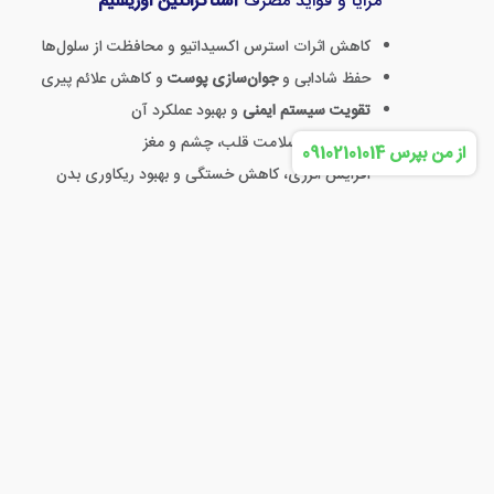
مزایا و فواید مصرف
آستاگزانتین اوریفلیم
کاهش اثرات استرس اکسیداتیو و محافظت از سلول‌ها
حفظ شادابی و
جوان‌سازی پوست
و کاهش علائم پیری
تقویت سیستم ایمنی
و بهبود عملکرد آن
پشتیبانی از سلامت قلب، چشم و مغز
از من بپرس 09102101014
افزایش انرژی، کاهش خستگی و بهبود ریکاوری بدن
روش و نحوه مصرف
کپسول آستاگزانتین ولوسوفی
روزانه ۱ تا ۲ کپسول
آستاگزانتین و بیلبری ولوسوفی
را همراه ب
برای بهترین نتیجه، مصرف منظم و مداوم توصیه می‌شود.