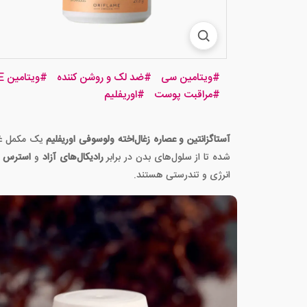
#
ویتامین سی
#
ضد لک و روشن کننده
#
ویتامین E
#
مراقبت پوست
#
اوریفلیم
آستاگزانتین و عصاره زغال‌اخته ولوسوفی اوریفلیم
یک مکمل غذ
شده تا از سلول‌های بدن در برابر
رادیکال‌های آزاد
و
استرس ا
انرژی و تندرستی هستند.