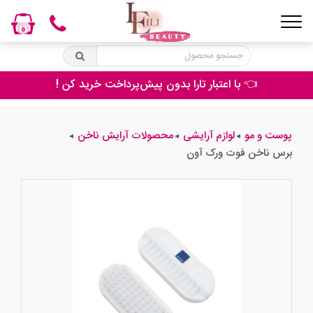
0
👈 با اعتبار تارا بدون پیش‌پرداخت خرید کن !
پوست و مو
لوازم آرایشی
محصولات آرایش ناخن
◄
◄
◄
برس ناخن فوت ورک آون