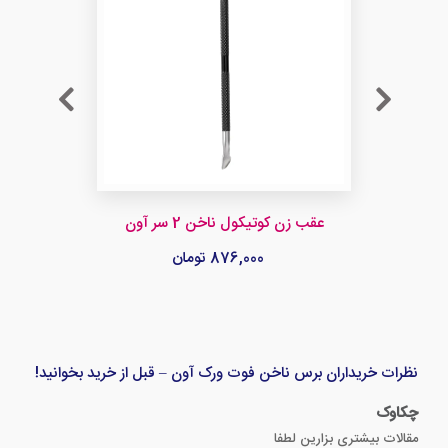
عقب زن کوتیکول ناخن 2 سر آون
876,000 تومان
نظرات خریداران برس ناخن فوت ورک آون – قبل از خرید بخوانید!
چکاوک
مقالات بیشتری بزارین لطفا