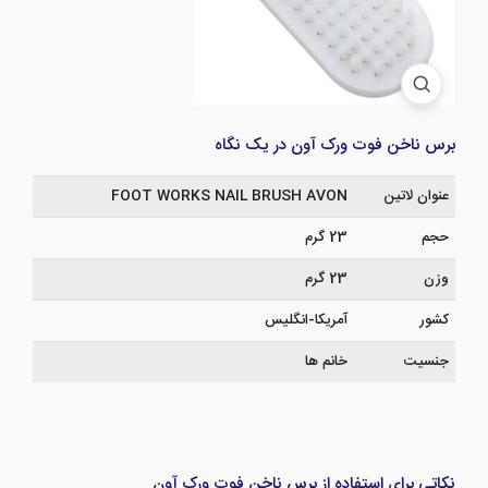
برس ناخن فوت ورک آون در یک نگاه
عنوان لاتین
FOOT WORKS NAIL BRUSH AVON
حجم
23 گرم
وزن
23 گرم
کشور
آمریکا-انگلیس
جنسیت
خانم ها
نکاتی برای استفاده از برس ناخن فوت ورک آون