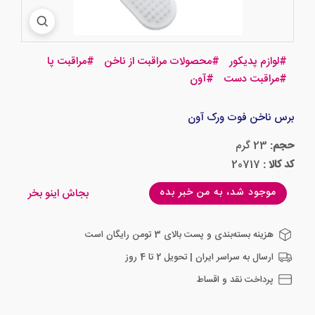
#
لوازم پدیکور
#
محصولات مراقبت از ناخن
#
مراقبت پا
#
مراقبت دست
#
آون
برس ناخن فوت ورک آون
حجم:
23 گرم
کد کالا :
20717
موجود شد، به من خبر بده
بجاش اینو بخر
هزینه بسته‌بندی و پست بالای 3 تومن رایگان است
ارسال به سراسر ایران | تحویل 2 تا 4 روز
پرداخت نقد و اقساط