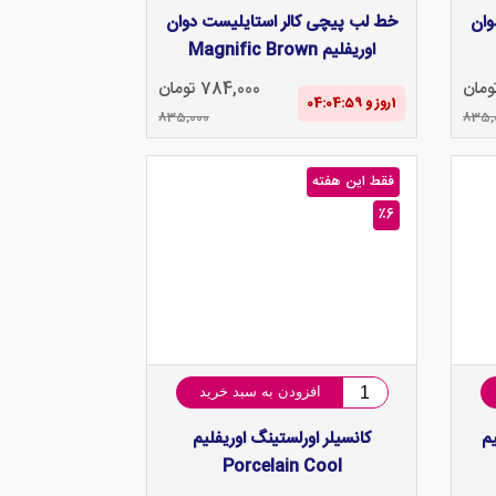
وان
خط لب پیچی کالر استایلیست دوان
اوریفلیم Magnific Brown
784,000 تومان
1‌روز و 04:04‌:‌58
835,000
835,
فقط این هفته
٪6
افزودن به سبد خرید
م
کانسیلر اورلستینگ اوریفلیم
Porcelain Cool