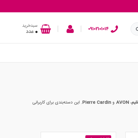
سبدخرید
|
|
09102101014
0
عدد
لیم
،
AVON
و
Pierre Cardin
. این دسته‌بندی برای کاربرانی