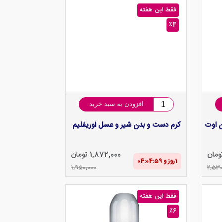
فقط این هفته
٪4
افزودن به سبد خرید
ن اوت
کرم دست و بدن شیر و عسل اوریفلیم
1,872,000 تومان
1‌روز و 04:04‌:‌58
1,950,000
2,530
فقط این هفته
٪6