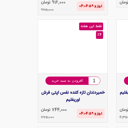
916,000 تومان
1‌روز و 04:04‌:‌58
975,000
فقط این هفته
٪4
افزودن به سبد خرید
فلیم
خمیردندان تازه کننده نفس اپتی فرش
اوریفلیم
744,000 تومان
1‌روز و 04:04‌:‌58
775,000
4,35