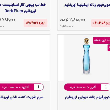
دوپرفیوم زنانه اینفینیتا اوریفلیم
خط لب پیچی کالر استایلیست د
اوریفلیم Dark Plum
3,818,000 تومان
784,000 تومان
1‌روز و 04:04‌:‌58
000
4,150,000
ط این هفته
افزودن به سبد خرید
افزودن به سبد خرید
دوپرفیوم زنانه دیواین اوریفلیم
سرم تقویت کننده ناخن اوریفلی