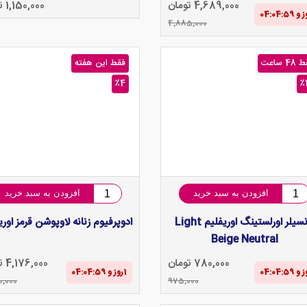
4,689,000 تومان
1,150,000 تومان
4,885,000
4 ساعت
فقط این هفته
٪4
٪
افزودن به سبد خرید
افزودن به سبد خرید
کانسیلر اورلستینگ اوریفلیم Light
ادوپرفیوم زنانه لاوپوشن قرمز اوری
Beige Neutral
780,000 تومان
4,176,000 تومان
1‌روز و 04:04‌:‌58
0,000
975,000