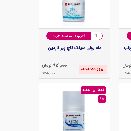
افزودن به سبد خرید
 بائوباب
مام رولی سیلک تاچ پیر کاردین
916,000 تومان
1‌روز و 04:04‌:‌58
975,000
455,
فقط این هفته
٪8