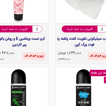
افزودن به سبد خرید
افزودن به سبد خرید
ب سیلیکونی تقویت کننده پاشنه پا
کرم دست ویتامین E و روغن
فوت ورک آون
پیر کاردین
1,244,000 تومان
427,000 تومان
1‌روز و 04:04‌:‌58
000
1,324,000
ط این هفته