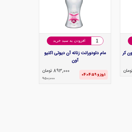
افزودن به سبد خرید
ن کر
مام دئودورانت زنانه آن دیوتی اکتیو
آون
893,000 تومان
1‌روز و 04:04‌:‌58
950,000