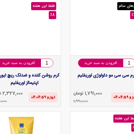
های سالم
فقط این هفته
٪8
٪
افزودن به سبد خرید
افزودن به سبد خرید
رم سی سی مو دئولوژی اوریفلیم
کرم روشن کننده و ضدلک ریچ ایو
اپتیمالز اوریفلیم
1,791,000 تومان
2,327,000 تومان
1‌روز و 04:04‌:‌58
,000
1,990,000
ط این هفته