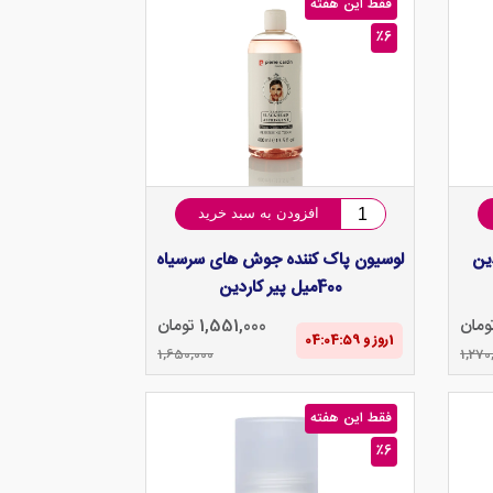
فقط این هفته
٪6
افزودن به سبد خرید
دین
لوسیون پاک کننده جوش های سرسیاه
400میل پیر کاردین
1,551,000 تومان
1‌روز و 04:04‌:‌58
1,650,000
1,270
فقط این هفته
٪6