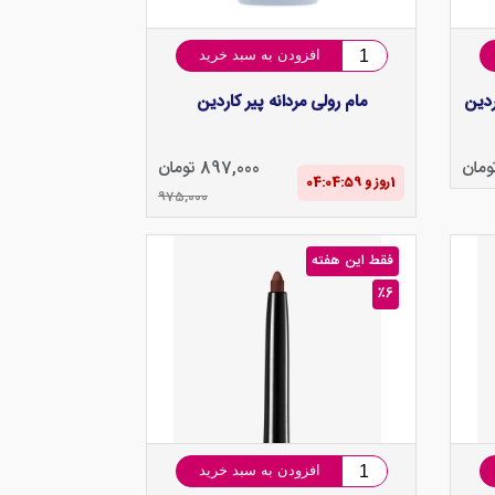
افزودن به سبد خرید
ردین
مام رولی مردانه پیر کاردین
897,000 تومان
1‌روز و 04:04‌:‌58
975,000
فقط این هفته
٪6
افزودن به سبد خرید