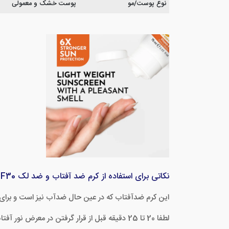
نوع پوست/مو
پوست خشک و معمولی
نکاتی برای استفاده از کرم ضد آفتاب و ضد لک SPF30 پیر کاردین
این کرم ضدآفتاب که در عین حال ضدآب نیز است و برای
لطفا 20 تا 25 دقیقه قبل از قرار گرفتن در معرض نور آفتاب به طور سخاوتمندانه از این کرم روی پوست، گردن و ناحیه دکلته خود بمالید و با حرکات دورانی روبه بالا ماساژ دهید و پخش کنید.