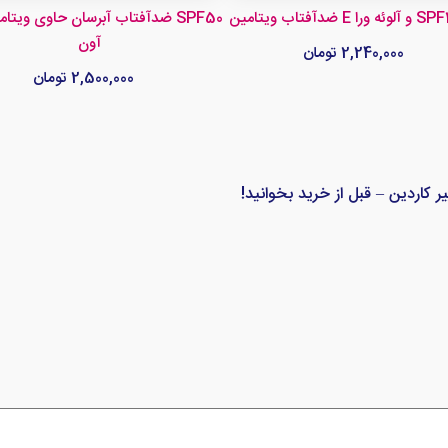
ضدآفتاب آبرسان حاوی ویتامین س
آون
2,240,000 تومان
2,500,000 تومان