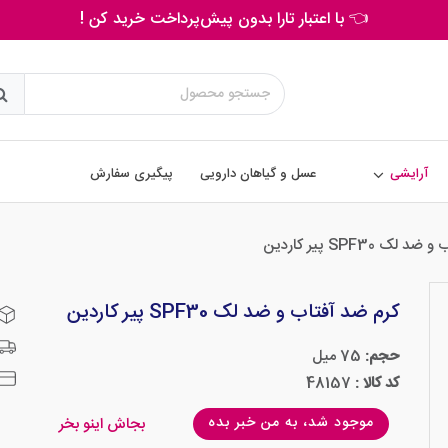
👈 با اعتبار تارا بدون پیش‌پرداخت خرید کن !
آرایشی
عسل و گیاهان دارویی
پیگیری سفارش
ک SPF30 پیر کاردین
کرم ضد آفتاب و ضد لک SPF30 پیر کاردین
حجم:
75 میل
کد کالا :
48157
موجود شد، به من خبر بده
بجاش اینو بخر