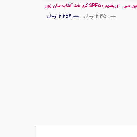
ی SPF50
کرم ضد آفتاب سان زون SPF50 اوریفلیم
2,350,000 تومان
2,256,000 تومان