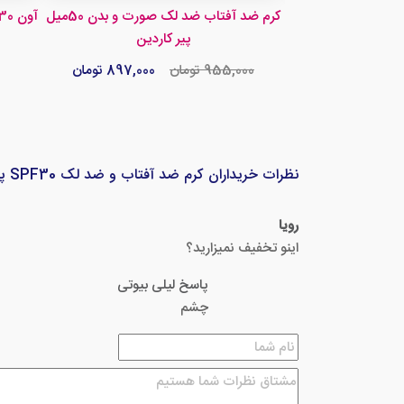
ضدآفتاب ویتامین ای 75میل SPF50 پیر
کرم ضد آفتاب ضد لک صورت و بدن 50میل
ضدآفتاب ویتامین E و آلوئه ورا SPF30 آون
ین
پیر کاردین
783,000 تومان
955,000 تومان
897,000 تومان
نظرات خریداران کرم ضد آفتاب و ضد لک SPF30 پیر کاردین – قبل از خرید بخوانید!
رویا
اینو تخفیف نمیزارید؟
پاسخ لیلی بیوتی
چشم