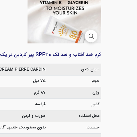
کرم ضد آفتاب و ضد لک SPF30 پیر کاردین در یک نگاه
عنوان لاتین
CREAM PIERRE CARDIN
حجم
75 میل
وزن
87 گرم
کشور
فرانسه
محل استفاده
صورت و گردن
جنسیت
بدون محدودیت, خانمها, آقای