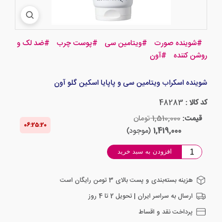
#
شوینده صورت
#
ویتامین سی
#
پوست چرب
#
ضد لک و
روشن کننده
#
آون
شوینده اسکراب ویتامین سی و پاپایا اسکین گلو آون
کد کالا :
48283
قیمت:
1,510,000
تومان
06:25‌:‌19
1,419,000
(موجود)
افزودن به سبد خرید
هزینه بسته‌بندی و پست بالای 3 تومن رایگان است
ارسال به سراسر ایران | تحویل 2 تا 4 روز
پرداخت نقد و اقساط