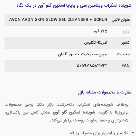
شوینده اسکراب ویتامین سی و پاپایا اسکین گلو آون در یک نگاه
عنوان لاتین
AVON AVON SK!N GLOW GEL CLEANSER + SCRUB
وزن
175 گرم
کشور
آمریکا-انگلیس
جنسیت
بدون محدودیت, خانمها, آقایان
5059018583093
EAN
تفاوت با محصولات مشابه بازار
برخلاف شوینده‌های اسکراب دانه‌درشت بازار مانند برخی محصولات
نوتروژینا یا گارنیه،
شوینده اسکین گلو آون
تعادل کامل بین پاکسازی،
لایه‌برداری و حفظ رطوبت پوست برقرار می‌کند.
ملایم‌تر و ایمن‌تر برای مصرف روزانه