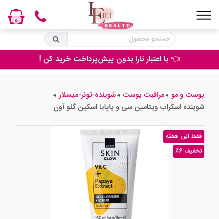
0
👈 با اعتبار تارا بدون پیش‌پرداخت خرید کن !
پوست و مو
مراقبت پوست
شوینده-تونر-میسلار
◄
◄
◄
شوینده اسکراب ویتامین سی و پاپایا اسکین گلو آون
فقط این هفته
٪6 تخفیف