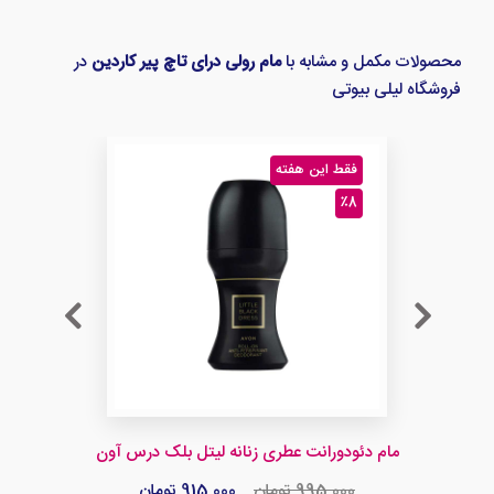
محصولات مکمل و مشابه با
مام رولی درای تاچ پیر کاردین
در
فروشگاه لیلی بیوتی
فقط این هفته
٪8
مام دئودورانت عطری زنانه لیتل بلک درس آون
995,000 تومان
915,000 تومان