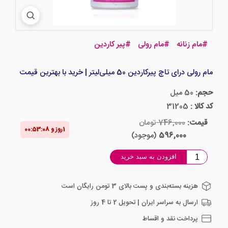
#
مام زنانه
#
مام رولی
#
پیر کاردین
مام رولی درای تاچ پیرکاردین 50 میلی‌لیتر | خرید با بهترین قیمت
حجم:
50 میل
کد کالا :
31205
قیمت:
746,000
تومان
1‌روز و 00:53‌:‌07
596,000
(موجود)
افزودن به سبد خرید
هزینه بسته‌بندی و پست بالای 3 تومن رایگان است
ارسال به سراسر ایران | تحویل 2 تا 4 روز
پرداخت نقد و اقساط