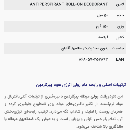
لاتین
ANTIPERSPIRANT ROLL-ON DEODORANT
حجم
50 میل
وزن
150 گرم
کشور
فرانسه
جنسیت
بدون محدودیت, خانمها, آقایان
8680570257893
EAN
ترکیبات اصلی و رایحه مام رولی انرژی هوم پیرکاردین
این
دئودورانت رولی مردانه پیرکاردین
با بهره‌گیری از ترکیبات آنتی‌باکتریال و
مواد نرم‌کننده، از تکثیر باکتری‌های مولد بوی نامطبوع جلوگیری کرده و
همزمان پوست را لطیف و شاداب نگه می‌دارد. ترکیب رایحه‌ای انرژی‌بخش
آن، تداعی‌گر حس تازگی و پویایی است و به عنوان یک
ضدتعریق مردانه با
ماندگاری بالا
شناخته می‌شود.