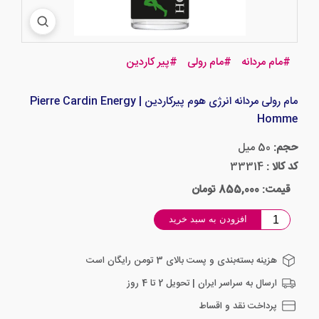
#
مام مردانه
#
مام رولی
#
پیر کاردین
مام رولی مردانه انرژی هوم پیرکاردین | Pierre Cardin Energy
Homme
حجم:
50 میل
کد کالا :
33314
قیمت: 855,000 تومان
افزودن به سبد خرید
هزینه بسته‌بندی و پست بالای 3 تومن رایگان است
ارسال به سراسر ایران | تحویل 2 تا 4 روز
پرداخت نقد و اقساط