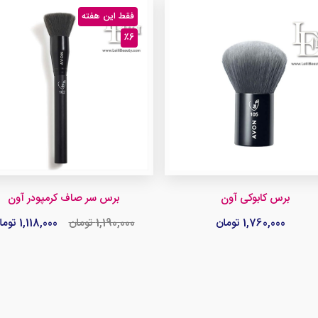
فقط این هفته
٪6
برس کابوکی آون
برس سر صاف کرمپودر آون
1,760,000 تومان
1,190,000 تومان
1,118,000 تومان