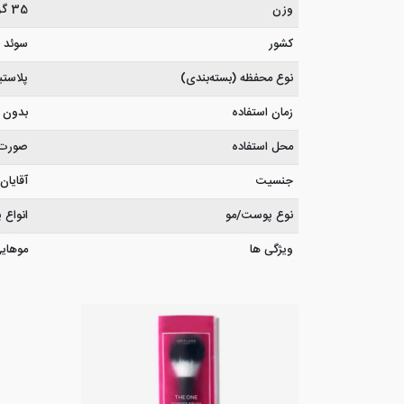
وزن
35 گرم
کشور
سوئد
نوع محفظه (بسته‌بندی)
پلاست
زمان استفاده
بدون 
محل استفاده
صورت
جنسیت
آقایان 
نوع پوست/مو
انواع
ویژگی ها
موهایی