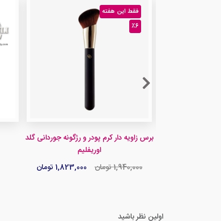
فقط این هفته
٪6
و و مژه آون
برس زاویه دار کرم پودر و رژگونه جوردانی گلد
اوریفلیم
ان
1,940,000 تومان
1,823,000 تومان
اولین نظر باشید