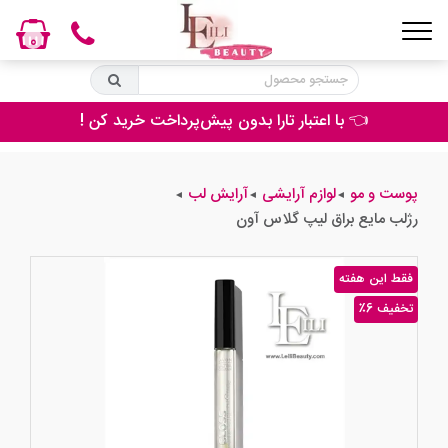
0
👈 با اعتبار تارا بدون پیش‌پرداخت خرید کن !
پوست و مو
لوازم آرایشی
آرایش لب
◄
◄
◄
رژلب مایع براق لیپ گلاس آون
فقط این هفته
٪6 تخفیف