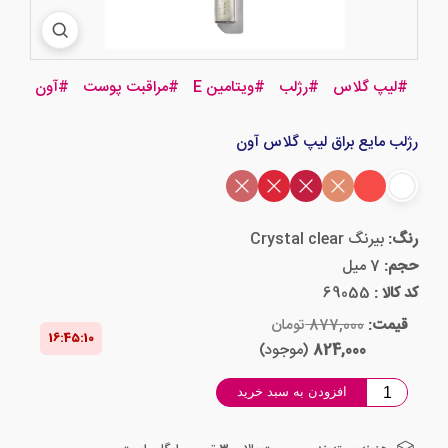
#
لیپ گلاس
#
رژلب
#
ویتامین E
#
مراقبت پوست
#
آون
رژلب مایع براق لیپ گلاس آون
رنگ:
بیرنگ Crystal clear
حجم:
7 میل
کد کالا :
69055
قیمت:
877,000
تومان
16:45‌:‌09
824,000
(موجود)
افزودن به سبد خرید