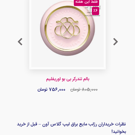
فقط این هفته
٪6
بالم تندرکر بی بو اوریفلیم
805,000 تومان
756,000 تومان
نظرات خریداران رژلب مایع براق لیپ گلاس آون – قبل از خرید
بخوانید!